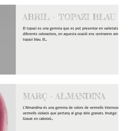
ABRIL - TOPAZI BLAU
El topazi es una gemma que es pot presentar en varietats de
diferents coloracions, en aquesta ocasió ens centrarem amb el
topazi blau. El...
MARÇ - ALMANDINA
L’Almandina és una gemma de colors de vermells intensos a
vermells violacis que pertany al grup dels granats. Imatge:
Gravat en caboixó...