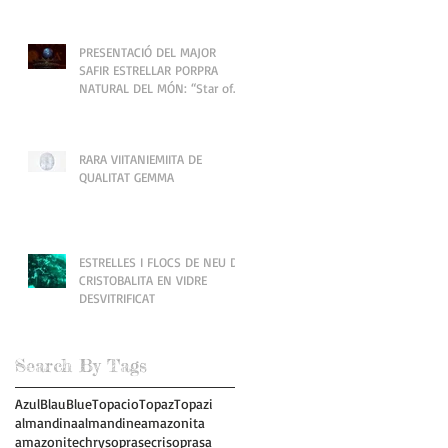
PRESENTACIÓ DEL MAJOR
SAFIR ESTRELLAR PORPRA
NATURAL DEL MÓN: “Star of
Pure Land” — Sri Lanka
RARA VIITANIEMIITA DE
QUALITAT GEMMA
ESTRELLES I FLOCS DE NEU DE
CRISTOBALITA EN VIDRE
DESVITRIFICAT
Search By Tags
Azul
Blau
Blue
Topacio
Topaz
Topazi
almandina
almandine
amazonita
amazonite
chrysoprase
crisoprasa