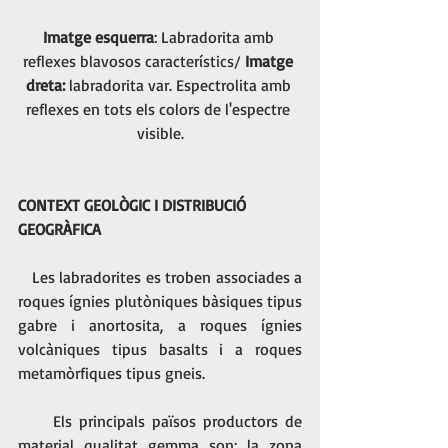
Imatge esquerra
: Labradorita amb 
reflexes blavosos característics/ 
Imatge 
dreta:
 labradorita var. Espectrolita amb 
reflexes en tots els colors de l'espectre 
visible.
CONTEXT GEOLÒGIC I DISTRIBUCIÓ 
GEOGRÀFICA
   Les labradorites es troben associades a 
roques ígnies plutòniques bàsiques tipus 
gabre i anortosita, a roques ígnies 
volcàniques tipus basalts i a roques 
metamòrfiques tipus gneis.
     Els principals països productors de 
material qualitat gemma son: la zona 