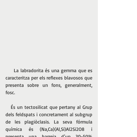
     La labradorita és una gemma que es 
caracteritza per els reflexes blavosos que 
presenta sobre un fons, generalment, 
fosc.
   És un tectosilicat que pertany al Grup 
dels feldspats i concretament al subgrup 
de les plagiòclasis. La seva fórmula 
química és (Na,Ca)(Al,Si)Al2Si2O8 i 
presenta una barreja d’un 30-50% 