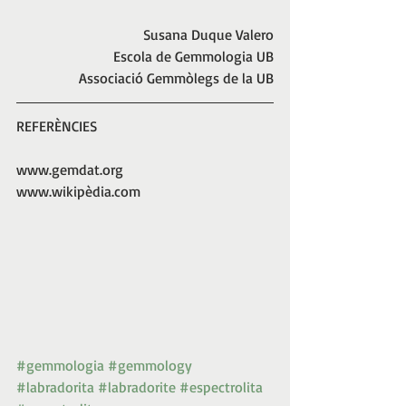
Susana Duque Valero
Escola de Gemmologia UB
Associació Gemmòlegs de la UB
REFERÈNCIES
www.gemdat.org
www.wikipèdia.com
#gemmologia
#gemmology
#labradorita
#labradorite
#espectrolita