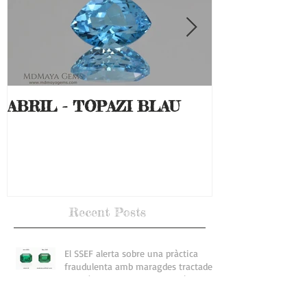
ABRIL - TOPAZI BLAU
MARÇ - AL
Recent Posts
El SSEF alerta sobre una pràctica
fraudulenta amb maragdes tractades
després de la seva certificació